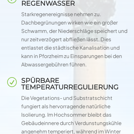
REGENWASSER
Starkregenereignisse nehmen zu.
Dachbegrünungen wirken wie ein großer
Schwamm, der Niederschläge speichert und
nur zeitverzögert abfließen lässt. Dies
entlastet die städtische Kanalisation und
kann in Pforzheim zu Einsparungen bei den
Abwassergebühren führen.
SPÜRBARE
R
TEMPERATURREGULIERUNG
Die Vegetations- und Substratschicht
fungiert als hervorragende natürliche
Isolierung. Im Hochsommer bleibt das
Gebäudeinnere durch Verdunstungskühle
angenehm temperiert, während im Winter