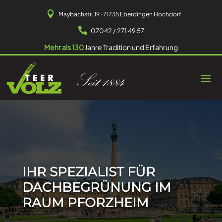

Maybachstr. 19 · 71735 Eberdingen Hochdorf

07042 / 271 49 57
Mehr als 130
Jahre Tradition und Erfahrung
IHR SPEZIALIST FÜR
DACHBEGRÜNUNG IM
RAUM PFORZHEIM