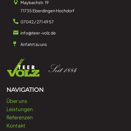

Maybachstr. 19
71735 Eberdingen Hochdorf

07042 / 271 49 57

info@teer-volz.de

Anfahrt zu uns
NAVIGATION
Über uns
Leistungen
Referenzen
Kontakt