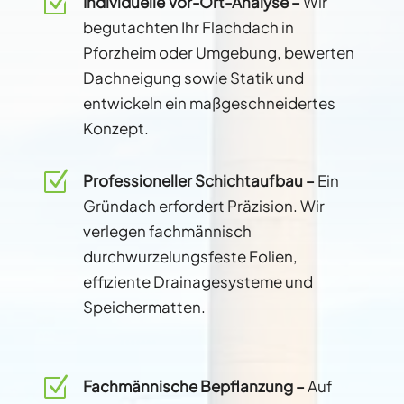
Z
Individuelle Vor-Ort-Analyse –
Wir
begutachten Ihr Flachdach in
Pforzheim oder Umgebung, bewerten
Dachneigung sowie Statik und
entwickeln ein maßgeschneidertes
Konzept.
Z
Professioneller Schichtaufbau –
Ein
Gründach erfordert Präzision. Wir
verlegen fachmännisch
durchwurzelungsfeste Folien,
effiziente Drainagesysteme und
Speichermatten.
Z
Fachmännische Bepflanzung –
Auf