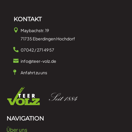
KONTAKT

Maybachstr. 19
71735 Eberdingen Hochdorf

07042 / 271 49 57

info@teer-volz.de

Anfahrt zu uns
NAVIGATION
Über uns