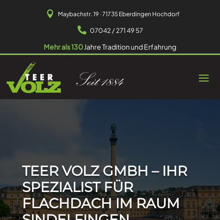

Maybachstr. 19 · 71735 Eberdingen Hochdorf

07042 / 271 49 57
Mehr als 130
Jahre Tradition und Erfahrung
TEER VOLZ GMBH – IHR
SPEZIALIST FÜR
FLACHDACH IM RAUM
SINDELFINGEN