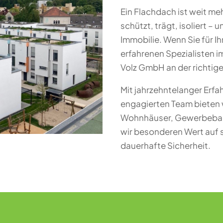
Ein Flachdach ist weit m
schützt, trägt, isoliert – 
Immobilie. Wenn Sie für I
erfahrenen Spezialisten i
Volz GmbH an der richtig
Mit jahrzehntelanger Erf
engagierten Team bieten
Wohnhäuser, Gewerbebaut
wir besonderen Wert auf 
dauerhafte Sicherheit.