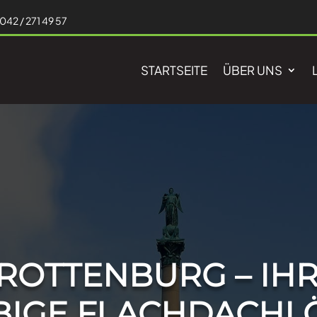
042 / 271 49 57
STARTSEITE
ÜBER UNS
ROTTENBURG – IH
BIGE FLACHDACH­