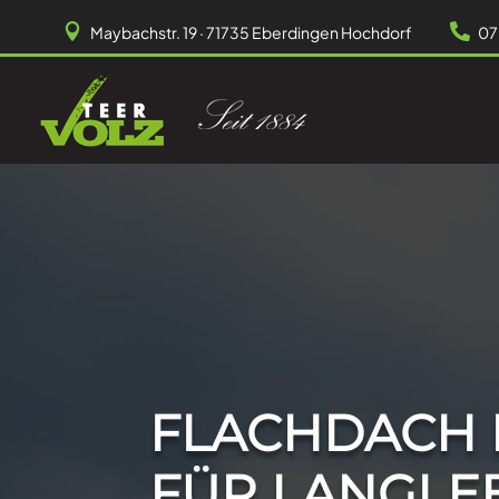


Maybachstr. 19 · 71735 Eberdingen Hochdorf
07
FLACHDACH 
FÜR LANGLE