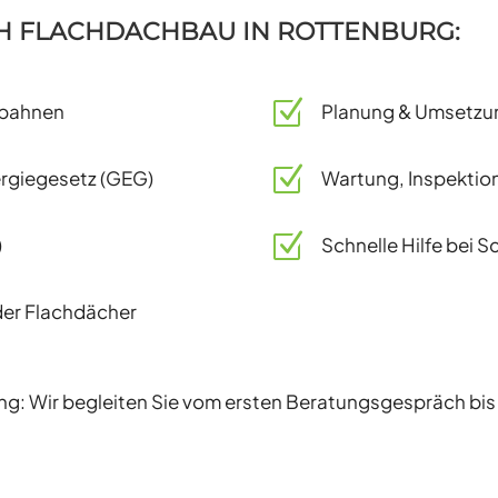
CH FLACHDACHBAU IN ROTTENBURG:
Z
fbahnen
Planung & Umsetzu
Z
giegesetz (GEG)
Wartung, Inspektio
Z
)
Schnelle Hilfe bei
er Flachdächer
: Wir begleiten Sie vom ersten Beratungsgespräch bis z