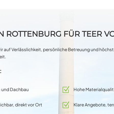
N ROTTENBURG FÜR TEER V
 wir auf Verlässlichkeit, persönliche Betreuung und höc
eit.
:
Z
s- und Dachbau
Hohe Materialquali
Z
chbar, direkt vor Ort
Klare Angebote, t