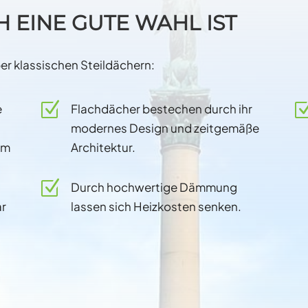
 EINE GUTE WAHL IST
er klassischen Steildächern:
Z
e
Flachdächer bestechen durch ihr
modernes Design und zeitgemäße
em
Architektur.
Z
Durch hochwertige Dämmung
ar
lassen sich Heizkosten senken.