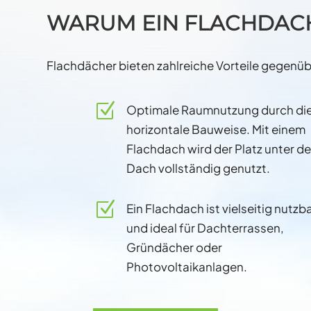
WARUM EIN FLACHDACH
Flachdächer bieten zahlreiche Vorteile gegenüb
Z
Optimale Raumnutzung durch di
horizontale Bauweise. Mit einem
Flachdach wird der Platz unter d
Dach vollständig genutzt.
Z
Ein Flachdach ist vielseitig nutzb
und ideal für Dachterrassen,
Gründächer oder
Photovoltaikanlagen.