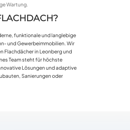
ige Wartung.
 FLACHDACH?
derne, funktionale und langlebige
hn- und Gewerbeimmobilien. Wir
en Flachdächer in Leonberg und
es Team steht für höchste
innovative Lösungen und adaptive
eubauten, Sanierungen oder