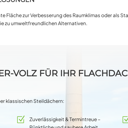
nte Fläche zur Verbesserung des Raumklimas oder als Sta
e zu umweltfreundlichen Alternativen.
ER-VOLZ FÜR IHR FLACHDA
er klassischen Steildächern:
Z
Zuverlässigkeit & Termintreue –
Pünktliche und saubere Arbeit.