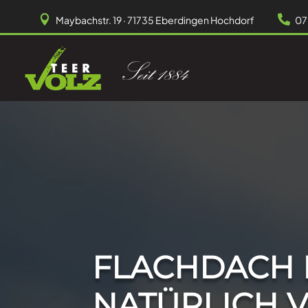


Maybachstr. 19 · 71735 Eberdingen Hochdorf
07
FLACHDACH 
NATÜRLICH V