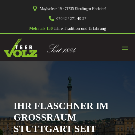

Maybachstr. 19 · 71735 Eberdingen Hochdorf

07042 / 271 49 57
Mehr als 130
Jahre Tradition und Erfahrung
IHR FLASCHNER IM
GROSSRAUM S
TUTTGART SEIT Ü