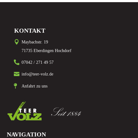
KONTAKT

Maybachstr. 19
71735 Eberdingen Hochdorf

07042 / 271 49 57

info@teer-volz.de

Anfahrt zu uns
NAVIGATION