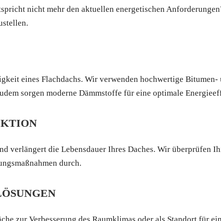
tspricht nicht mehr den aktuellen energetischen Anforderunge
stellen.
lebigkeit eines Flachdachs. Wir verwenden hochwertige Bitumen
Zudem sorgen moderne Dämmstoffe für eine optimale Energieeff
EKTION
d verlängert die Lebensdauer Ihres Daches. Wir überprüfen Ihr
tzungsmaßnahmen durch.
-LÖSUNGEN
äche zur Verbesserung des Raumklimas oder als Standort für ei