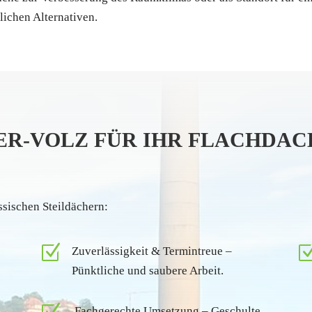
ichen Alternativen.
ER-VOLZ FÜR IHR FLACHDAC
ssischen Steildächern:
Z
Zuverlässigkeit & Termintreue –
Pünktliche und saubere Arbeit.
Fachgerechte Umsetzung – Geschulte