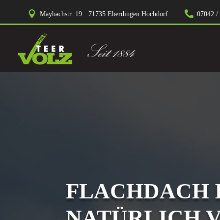


Maybachstr. 19 · 71735 Eberdingen Hochdorf
07042 /
FLACHDACH 
NATÜRLICH V