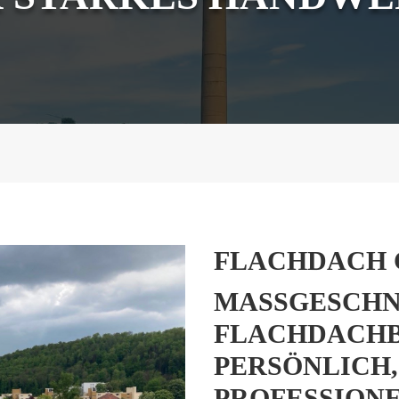
FLACHDACH
MASSGESCHNE
LACHDACHBAU
ERSÖNLICH, 
ROFESSIONE