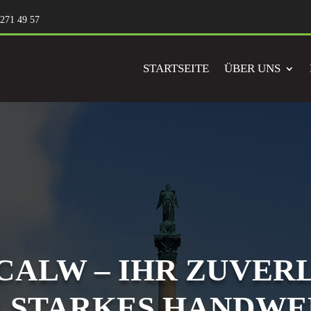
 271 49 57
STARTSEITE
ÜBER UNS
ALW – IHR ZUVER
R STARKES HANDW