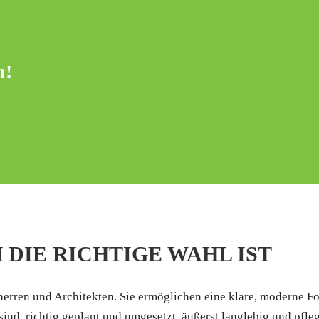
n!
DIE RICHTIGE WAHL IST
herren und Architekten. Sie ermöglichen eine klare, moderne F
d, richtig geplant und umgesetzt, äußerst langlebig und pfleg