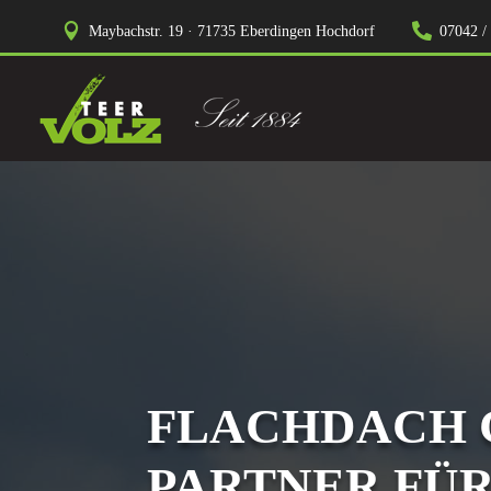


Maybachstr. 19 · 71735 Eberdingen Hochdorf
07042 /
FLACHDACH C
PARTNER FÜ