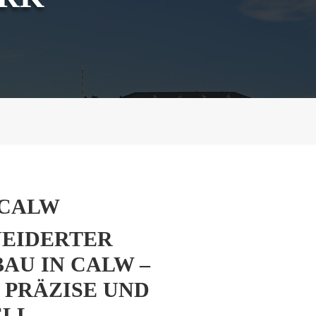
 CALW
IDERTER F
 IN CALW – P
PRÄZISE UND P
LL