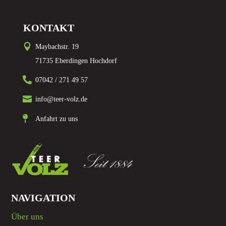
KONTAKT

Maybachstr. 19
71735 Eberdingen Hochdorf

07042 / 271 49 57

info@teer-volz.de

Anfahrt zu uns
NAVIGATION
Über uns