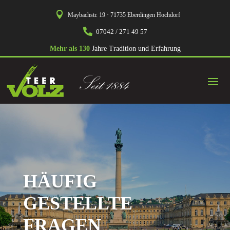

Maybachstr. 19 · 71735 Eberdingen Hochdorf

07042 / 271 49 57
Mehr als 130
Jahre Tradition und Erfahrung
HÄUFIG
GESTELLTE
FRAGEN